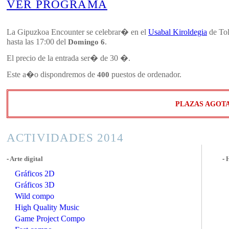
VER PROGRAMA
La Gipuzkoa Encounter se celebrar� en el
Usabal Kiroldegia
de Tol
hasta las 17:00 del
Domingo 6
.
El precio de la entrada ser� de 30 �.
Este a�o dispondremos de
400
puestos de ordenador.
PLAZAS AGOT
ACTIVIDADES 2014
-
Arte digital
-
Gráficos 2D
Gráficos 3D
Wild compo
High Quality Music
Game Project Compo